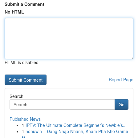
Submit a Comment
No HTML
HTML is disabled
Report Page
Search
Go
Published News
1
IPTV: The Ultimate Complete Beginner’s Newbie’s...
1
nohuwin – Đăng Nhập Nhanh, Khám Phá Kho Game
Đ...