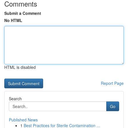
Comments
Submit a Comment
No HTML
HTML is disabled
Report Page
Search
Go
Published News
1
Best Practices for Sterile Contamination ...