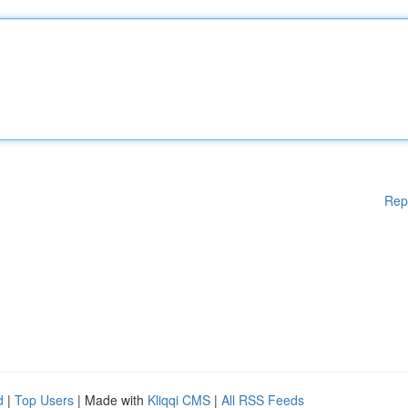
Rep
d
|
Top Users
| Made with
Kliqqi CMS
|
All RSS Feeds