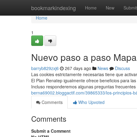
Home
bookmarkindexing
Home
New
Submit
Home
1
Nuevo paso a paso Mapa 
barryb829zxj6
267 days ago
News
Discuss
Las cookies estrictamente necesarias tiene que activ
El Plan Renatep igualmente ofrece beneficios para las
Incluso responderemos algunas preguntas frecuentes p
berna69002.bloggactif.com/39865333/los-principios-b
Comments
Who Upvoted
Comments
Submit a Comment