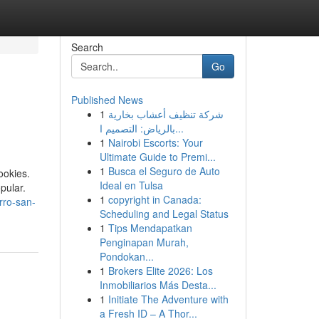
Search
Go
Published News
1
شركة تنظيف أعشاب بخارية
بالرياض: التصميم ا...
1
Nairobi Escorts: Your
Ultimate Guide to Premi...
1
Busca el Seguro de Auto
ookies.
Ideal en Tulsa
pular.
1
copyright in Canada:
erro-san-
Scheduling and Legal Status
1
Tips Mendapatkan
Penginapan Murah,
Pondokan...
1
Brokers Elite 2026: Los
Inmobiliarios Más Desta...
1
Initiate The Adventure with
a Fresh ID – A Thor...