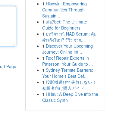
1
Hisowin: Empowering
Communities Through
Sustain...
1
ufa7bet: The Ultimate
Guide for Beginners
1
บทวิจารณ์ NAD Serum: คุ้ม
ค่าจริงไหม? รีวิว จาก...
1
Discover Your Upcoming
Journey: Online Int...
1
Roof Repair Experts in
Paterson: Your Guide to ...
ort Page
1
Sydney Termite Barriers:
Your Home's Best Def...
1
投影機選びで失敗しない！
初級者向け購入ガイド
1
HH88: A Deep Dive into the
Classic Synth