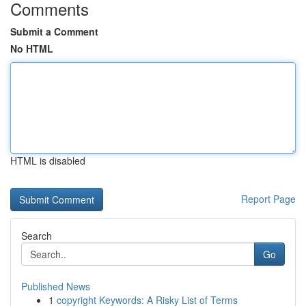
Comments
Submit a Comment
No HTML
HTML is disabled
Report Page
Search
Go
Published News
1
copyright Keywords: A Risky List of Terms