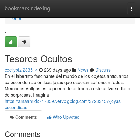
Home
bookmarkindexing
Togg
navi
Home
1
Tesoros Ocultos
cecilybfzf283514
269 days ago
News
Discuss
En el laberinto fascinante del mundo de los objetos anticuarios,
se esconden auténticos joyas que esperan ser encontrados.
Mercados Antigos es tu puerta de entrada a este universo lleno
de sorpresas. Imagina
https://amaanridx747359.verybigblog.com/37233457/joyas-
escondidas
Comments
Who Upvoted
Comments