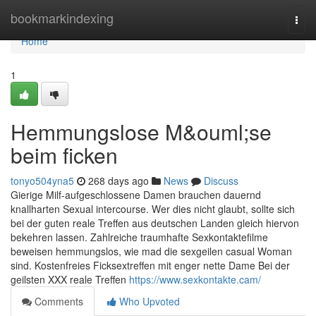
Home
bookmarkindexing
Togg
navi
Home
1
Hemmungslose M&ouml;se
beim ficken
tonyo504yna5
268 days ago
News
Discuss
Gierige Milf-aufgeschlossene Damen brauchen dauernd
knallharten Sexual intercourse. Wer dies nicht glaubt, sollte sich
bei der guten reale Treffen aus deutschen Landen gleich hiervon
bekehren lassen. Zahlreiche traumhafte Sexkontaktefilme
beweisen hemmungslos, wie mad die sexgeilen casual Woman
sind. Kostenfreies Ficksextreffen mit enger nette Dame Bei der
geilsten XXX reale Treffen
https://www.sexkontakte.cam/
Comments
Who Upvoted