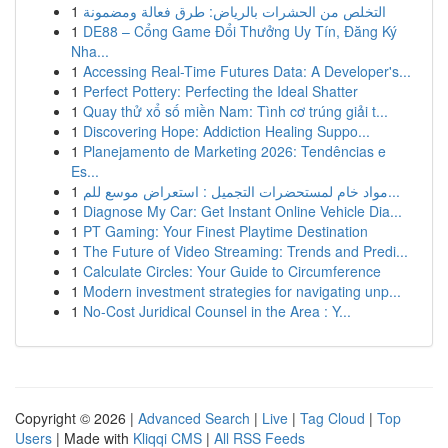
1
التخلص من الحشرات بالرياض: طرق فعالة ومضمونة
1
DE88 – Cổng Game Đổi Thưởng Uy Tín, Đăng Ký
Nha...
1
Accessing Real-Time Futures Data: A Developer's...
1
Perfect Pottery: Perfecting the Ideal Shatter
1
Quay thử xổ số miền Nam: Tình cơ trúng giải t...
1
Discovering Hope: Addiction Healing Suppo...
1
Planejamento de Marketing 2026: Tendências e
Es...
1
مواد خام لمستحضرات التجميل : استعراض موسع للم...
1
Diagnose My Car: Get Instant Online Vehicle Dia...
1
PT Gaming: Your Finest Playtime Destination
1
The Future of Video Streaming: Trends and Predi...
1
Calculate Circles: Your Guide to Circumference
1
Modern investment strategies for navigating unp...
1
No-Cost Juridical Counsel in the Area : Y...
Copyright © 2026 |
Advanced Search
|
Live
|
Tag Cloud
|
Top
Users
| Made with
Kliqqi CMS
|
All RSS Feeds