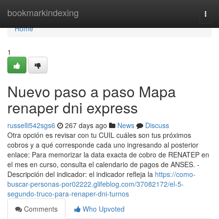
Home
bookmarkindexing
Togg
navi
Home
1
Nuevo paso a paso Mapa
renaper dni express
russelli542sgs6
267 days ago
News
Discuss
Otra opción es revisar con tu CUIL cuáles son tus próximos
cobros y a qué corresponde cada uno ingresando al posterior
enlace: Para memorizar la data exacta de cobro de ⁣RENATEP en
el mes en curso, consulta el calendario de ​pagos de ANSES. -
Descripción del indicador: el indicador refleja la
https://como-
buscar-personas-por02222.glifeblog.com/37082172/el-5-
segundo-truco-para-renaper-dni-turnos
Comments
Who Upvoted