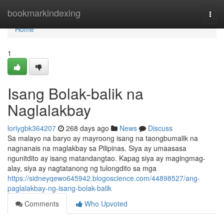
Home
bookmarkindexing
Togg
navi
Home
1
Isang Bolak-balik na
Naglalakbay
loriygbk364207
268 days ago
News
Discuss
Sa malayo na baryo ay mayroong isang na taongbumalik na
nagnanais na maglakbay sa Pilipinas. Siya ay umaasasa
ngunitdito ay isang matandangtao. Kapag siya ay magingmag-
alay, siya ay nagtatanong ng tulongdito sa mga
https://sidneyqewo645942.blogoscience.com/44898527/ang-
paglalakbay-ng-isang-bolak-balik
Comments
Who Upvoted