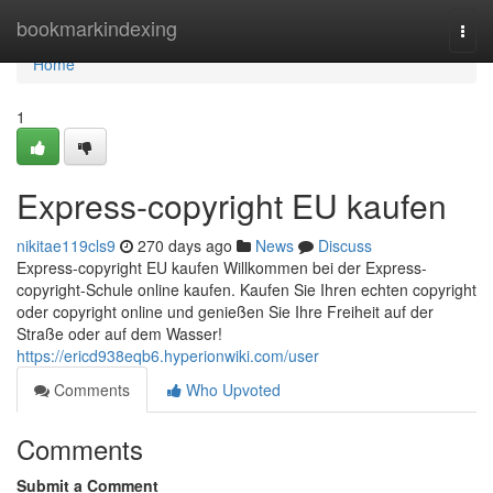
Home
bookmarkindexing
Togg
navi
Home
1
Express-copyright EU kaufen
nikitae119cls9
270 days ago
News
Discuss
Express-copyright EU kaufen Willkommen bei der Express-
copyright-Schule online kaufen. Kaufen Sie Ihren echten copyright
oder copyright online und genießen Sie Ihre Freiheit auf der
Straße oder auf dem Wasser!
https://ericd938eqb6.hyperionwiki.com/user
Comments
Who Upvoted
Comments
Submit a Comment