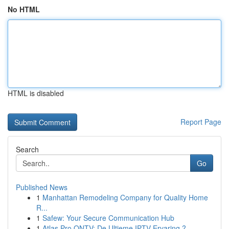
No HTML
HTML is disabled
Report Page
Search
Go
Published News
1
Manhattan Remodeling Company for Quality Home
R...
1
Safew: Your Secure Communication Hub
1
Atlas Pro ONTV: De Ultieme IPTV Ervaring ?