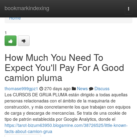
Home
bookmarkindexing
Togg
navi
Home
1
How Much You Need To
Expect You'll Pay For A Good
camion pluma
thomase999gpz1
270 days ago
News
Discuss
Los CURSOS DE GRUA PLUMA están dirigido a todas aquellas
personas relacionadas con el ámbito de la maquinaria de
construcción, y más concretamente los que trabajan con equipos
de carga y descarga de mercancías. Se trata de una cookie de
tipo de patrón establecida por Google Analytics, donde el
https://tarot-bizum63950.blogsmine.com/38726525/little-known-
facts-about-camion-grua