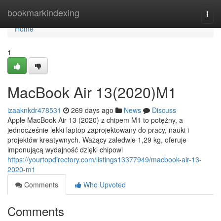
Home
bookmarkindexing
Togg
navi
Home
1
MacBook Air 13(2020)M1
izaaknkdr478531
269 days ago
News
Discuss
Apple MacBook Air 13 (2020) z chipem M1 to potężny, a
jednocześnie lekki laptop zaprojektowany do pracy, nauki i
projektów kreatywnych. Ważący zaledwie 1,29 kg, oferuje
imponującą wydajność dzięki chipowi
https://yourtopdirectory.com/listings13377949/macbook-air-13-
2020-m1
Comments
Who Upvoted
Comments