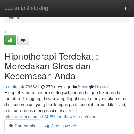
Home
bookmarkindexing
Togg
navi
Home
1
Hipnotherapi Terdekat :
Meredakan Stres dan
Kecemasan Anda
nanniehula798821
272 days ago
News
Discuss
Hidup di zaman modern seringkali penuh dengan tekanan dan
tuntutan. Tanggung Jawab yang tinggi dapat menyebabkan stres
dan kecemasan yang berdampak pada kesejahteraan kita. Tapi,
ada cara untuk mengatasi masalah ini,
https://rebeccapour874287.iamthewiki.com/user
Comments
Who Upvoted