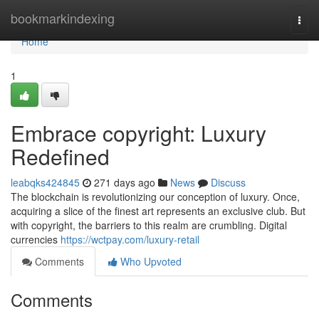
Home
bookmarkindexing
Togg
navi
Home
1
Embrace copyright: Luxury
Redefined
leabqks424845
271 days ago
News
Discuss
The blockchain is revolutionizing our conception of luxury. Once,
acquiring a slice of the finest art represents an exclusive club. But
with copyright, the barriers to this realm are crumbling. Digital
currencies
https://wctpay.com/luxury-retail
Comments
Who Upvoted
Comments