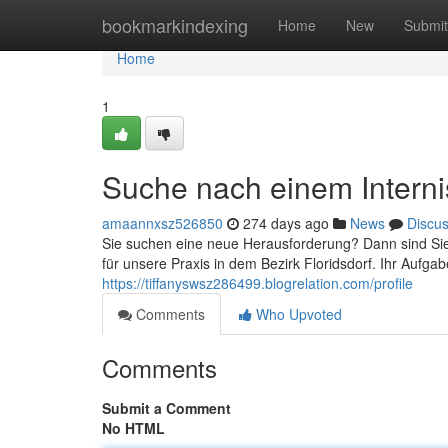
Home
bookmarkindexing
Home
New
Submit
Home
1
Suche nach einem Interni
amaannxsz526850
274 days ago
News
Discu
Sie suchen eine neue Herausforderung? Dann sind Sie 
für unsere Praxis in dem Bezirk Floridsdorf. Ihr Aufg
https://tiffanyswsz286499.blogrelation.com/profile
Comments
Who Upvoted
Comments
Submit a Comment
No HTML