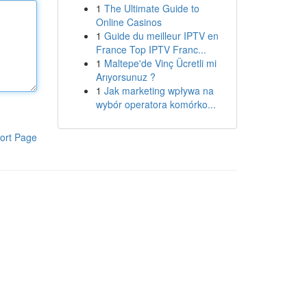
1
The Ultimate Guide to
Online Casinos
1
Guide du meilleur IPTV en
France Top IPTV Franc...
1
Maltepe'de Vinç Ücretli mi
Arıyorsunuz ?
1
Jak marketing wpływa na
wybór operatora komórko...
ort Page