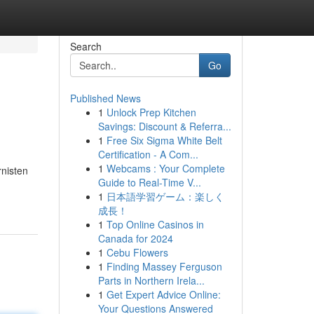
Search
Go
Published News
1
Unlock Prep Kitchen
Savings: Discount & Referra...
1
Free Six Sigma White Belt
Certification - A Com...
1
Webcams : Your Complete
rnisten
Guide to Real-Time V...
1
日本語学習ゲーム：楽しく
成長！
1
Top Online Casinos in
Canada for 2024
1
Cebu Flowers
1
Finding Massey Ferguson
Parts in Northern Irela...
1
Get Expert Advice Online:
Your Questions Answered