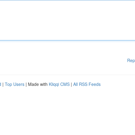
Rep
d
|
Top Users
| Made with
Kliqqi CMS
|
All RSS Feeds