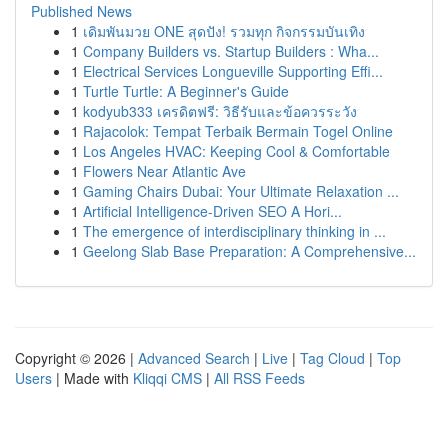
Published News
1
เดิมพันมวย ONE สุดปัง! รวมทุก กิจกรรมบันเทิง
1
Company Builders vs. Startup Builders : Wha...
1
Electrical Services Longueville Supporting Effi...
1
Turtle Turtle: A Beginner's Guide
1
kodyub333 เครดิตฟรี: วิธีรับและข้อควรระวัง
1
Rajacolok: Tempat Terbaik Bermain Togel Online
1
Los Angeles HVAC: Keeping Cool & Comfortable
1
Flowers Near Atlantic Ave
1
Gaming Chairs Dubai: Your Ultimate Relaxation ...
1
Artificial Intelligence-Driven SEO A Hori...
1
The emergence of interdisciplinary thinking in ...
1
Geelong Slab Base Preparation: A Comprehensive...
Copyright © 2026 |
Advanced Search
|
Live
|
Tag Cloud
|
Top
Users
| Made with
Kliqqi CMS
|
All RSS Feeds