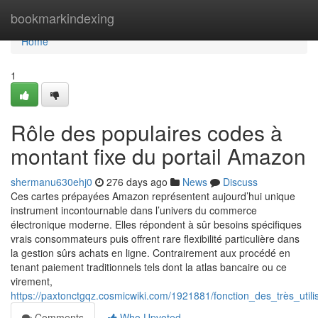
Home
bookmarkindexing
Home
1
Rôle des populaires codes à
montant fixe du portail Amazon
shermanu630ehj0
276 days ago
News
Discuss
Ces cartes prépayées Amazon représentent aujourd’hui unique
instrument incontournable dans l’univers du commerce
électronique moderne. Elles répondent à sûr besoins spécifiques
vrais consommateurs puis offrent rare flexibilité particulière dans
la gestion sûrs achats en ligne. Contrairement aux procédé en
tenant paiement traditionnels tels dont la atlas bancaire ou ce
virement,
https://paxtonctgqz.cosmicwiki.com/1921881/fonction_des_très_ut
Comments
Who Upvoted