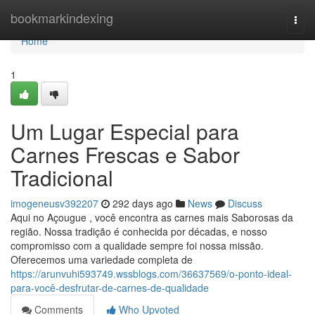
Home
bookmarkindexing
Togg
navi
Home
1
Um Lugar Especial para
Carnes Frescas e Sabor
Tradicional
imogeneusv392207
292 days ago
News
Discuss
Aqui no Açougue , você encontra as carnes mais Saborosas da
região. Nossa tradição é conhecida por décadas, e nosso
compromisso com a qualidade sempre foi nossa missão.
Oferecemos uma variedade completa de
https://arunvuhi593749.wssblogs.com/36637569/o-ponto-ideal-
para-você-desfrutar-de-carnes-de-qualidade
Comments
Who Upvoted