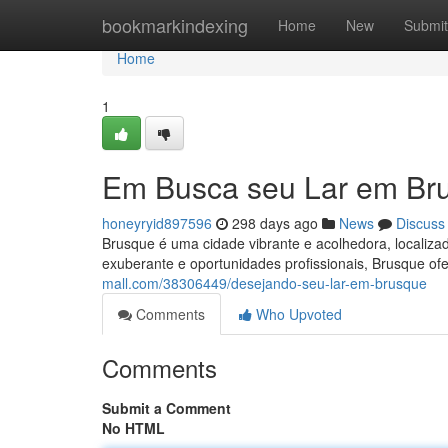
Home
bookmarkindexing
Home
New
Submit
Home
1
Em Busca seu Lar em Br
honeyryid897596
298 days ago
News
Discuss
Brusque é uma cidade vibrante e acolhedora, localiza
exuberante e oportunidades profissionais, Brusque of
mall.com/38306449/desejando-seu-lar-em-brusque
Comments
Who Upvoted
Comments
Submit a Comment
No HTML