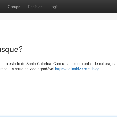
Groups
Register
Login
usque?
da no estado de Santa Catarina. Com uma mistura única de cultura, na
erece um estilo de vida agradável
https://nellmihl237572.blog-