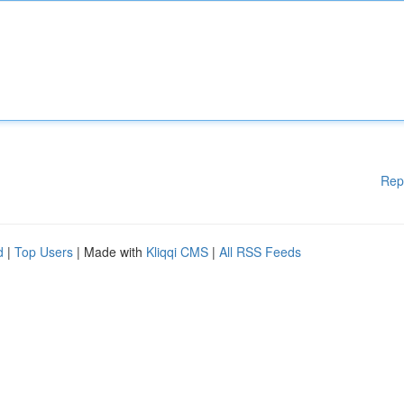
Rep
d
|
Top Users
| Made with
Kliqqi CMS
|
All RSS Feeds