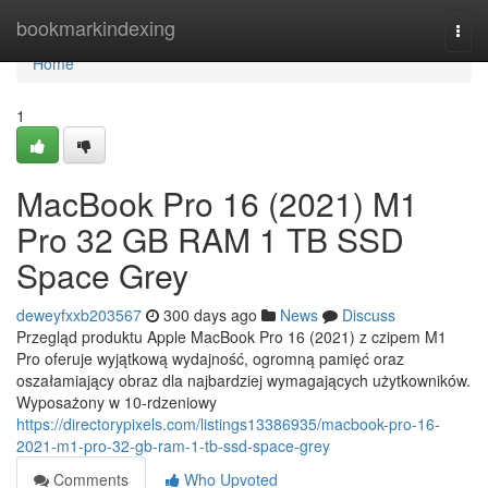
Home
bookmarkindexing
Togg
navi
Home
1
MacBook Pro 16 (2021) M1
Pro 32 GB RAM 1 TB SSD
Space Grey
deweyfxxb203567
300 days ago
News
Discuss
Przegląd produktu Apple MacBook Pro 16 (2021) z czipem M1
Pro oferuje wyjątkową wydajność, ogromną pamięć oraz
oszałamiający obraz dla najbardziej wymagających użytkowników.
Wyposażony w 10-rdzeniowy
https://directorypixels.com/listings13386935/macbook-pro-16-
2021-m1-pro-32-gb-ram-1-tb-ssd-space-grey
Comments
Who Upvoted