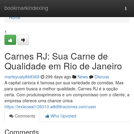
Home
bookmarkindexing
Togg
navi
Home
1
Carnes RJ: Sua Carne de
Qualidade em Rio de Janeiro
marleyualy868369
299 days ago
News
Discuss
A capital carioca é famosa por sua variedade de comidas. Mas
para quem busca a melhor qualidade, Carnes RJ é a opção
certa. Com produtosprimeiros e um compromisso com o cliente, a
empresa oferece uma chance única
https://lexiezwat126310.wikifiltraciones.com/user
Comments
Who Upvoted
Comments