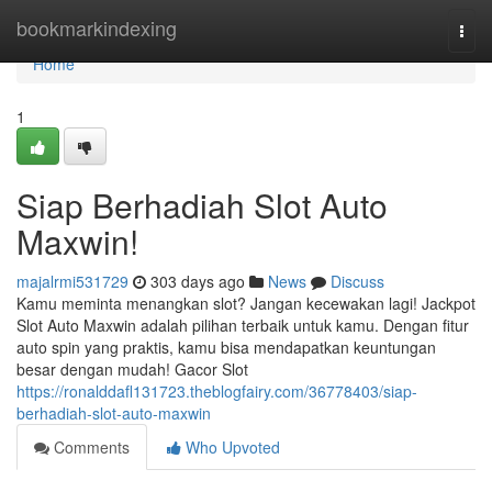
Home
bookmarkindexing
Togg
navi
Home
1
Siap Berhadiah Slot Auto
Maxwin!
majalrmi531729
303 days ago
News
Discuss
Kamu meminta menangkan slot? Jangan kecewakan lagi! Jackpot
Slot Auto Maxwin adalah pilihan terbaik untuk kamu. Dengan fitur
auto spin yang praktis, kamu bisa mendapatkan keuntungan
besar dengan mudah! Gacor Slot
https://ronalddafl131723.theblogfairy.com/36778403/siap-
berhadiah-slot-auto-maxwin
Comments
Who Upvoted