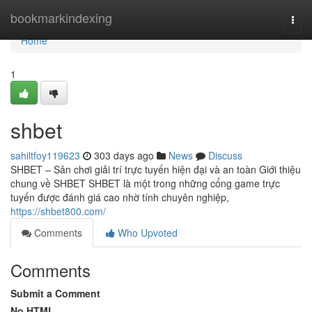
Home
bookmarkindexing
Togg
navi
Home
1
shbet
sahiltfoy119623
303 days ago
News
Discuss
SHBET – Sân chơi giải trí trực tuyến hiện đại và an toàn Giới thiệu
chung về SHBET SHBET là một trong những cổng game trực
tuyến được đánh giá cao nhờ tính chuyên nghiệp,
https://shbet800.com/
Comments
Who Upvoted
Comments
Submit a Comment
No HTML