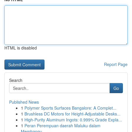
HTML is disabled
Report Page
Search
Go
Published News
1
Polymer Sports Surfaces Bangalore: A Complet...
1
Brushless DC Motors for Height-Adjustable Desks...
1
High-Purity Aluminum Ingots: 0.999% Grade Expla...
1
Peran Perempuan daerah Maluku dalam
Membangu...