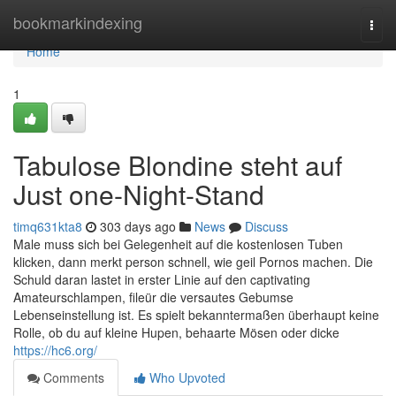
Home
bookmarkindexing
Togg
navi
Home
1
Tabulose Blondine steht auf
Just one-Night-Stand
timq631kta8
303 days ago
News
Discuss
Male muss sich bei Gelegenheit auf die kostenlosen Tuben
klicken, dann merkt person schnell, wie geil Pornos machen. Die
Schuld daran lastet in erster Linie auf den captivating
Amateurschlampen, fileür die versautes Gebumse
Lebenseinstellung ist. Es spielt bekanntermaßen überhaupt keine
Rolle, ob du auf kleine Hupen, behaarte Mösen oder dicke
https://hc6.org/
Comments
Who Upvoted