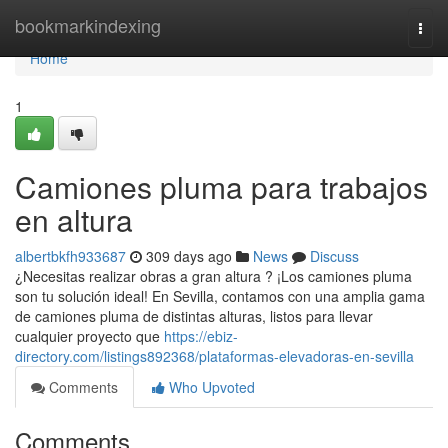
Home
bookmarkindexing
Togg
navi
Home
1
Camiones pluma para trabajos
en altura
albertbkfh933687
309 days ago
News
Discuss
¿Necesitas realizar obras a gran altura ? ¡Los camiones pluma
son tu solución ideal! En Sevilla, contamos con una amplia gama
de camiones pluma de distintas alturas, listos para llevar
cualquier proyecto que
https://ebiz-
directory.com/listings892368/plataformas-elevadoras-en-sevilla
Comments
Who Upvoted
Comments