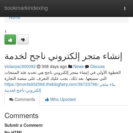
Home
bookmarkindexing
Togg
navi
Home
1
إنشاء متجر إلكتروني ناجح لخدمة
violaxysc300092
308 days ago
News
Discuss
الخطوة الأولى في إنشاء متجر إلكتروني ناجح هي تحديد فئة المنتجات
التي ستبيعها. بعد ذلك، يجب عليك التعرف على منصة التجارة
https://jimovfa932568.theblogfairy.com/36723796/بناء-متجر-
إلكتروني-ناجح-لخدمة
Comments
Who Upvoted
Comments
Submit a Comment
No HTML