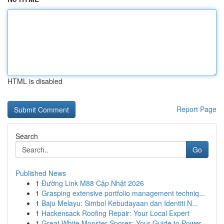
HTML is disabled
Report Page
Search
Go
Published News
1
Đường Link M88 Cập Nhật 2026
1
Grasping extensive portfolio management techniq...
1
Baju Melayu: Simbol Kebudayaan dan Identiti N...
1
Hackensack Roofing Repair: Your Local Expert
1
Great White Monster Spores: Your Guide to Power...