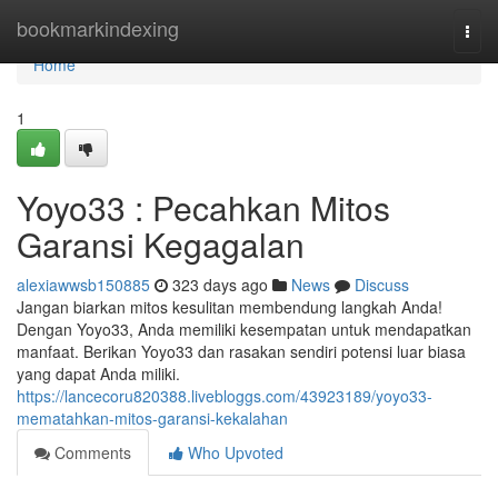
Home
bookmarkindexing
Togg
navi
Home
1
Yoyo33 : Pecahkan Mitos
Garansi Kegagalan
alexiawwsb150885
323 days ago
News
Discuss
Jangan biarkan mitos kesulitan membendung langkah Anda!
Dengan Yoyo33, Anda memiliki kesempatan untuk mendapatkan
manfaat. Berikan Yoyo33 dan rasakan sendiri potensi luar biasa
yang dapat Anda miliki.
https://lancecoru820388.livebloggs.com/43923189/yoyo33-
mematahkan-mitos-garansi-kekalahan
Comments
Who Upvoted