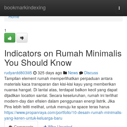
Home
bookmarkindexing
Togg
navi
Home
1
Indicators on Rumah Minimalis
You Should Know
rudyardd803iii5
325 days ago
News
Discuss
Tampilan element rumah memperlihatkan perpaduan antara
materials kaca transparan dan kisi-kisi kayu yang memberikan
nuansa hangat. Di lantai atas, terdapat balkon kecil yang dapat
dijadikan location santai. Secara keseluruhan, rumah ini terlihat
modern-day dan efisien dalam penggunaan energi listrik. Jika
Pins lebih teliti melihat, untuk menuju ke space teras harus
https://www.propanraya.com/portfolio/10-desain-rumah-minimalis-
yang-keren-untuk-keluarga-baru
Comments
Who Upvoted