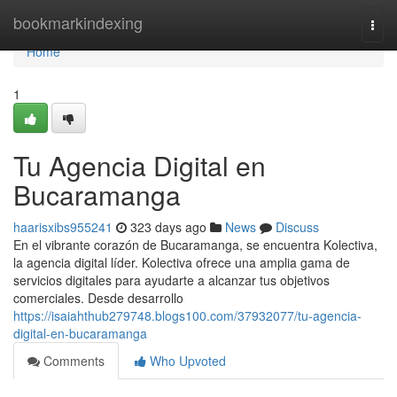
Home
bookmarkindexing
Togg
navi
Home
1
Tu Agencia Digital en
Bucaramanga
haarisxibs955241
323 days ago
News
Discuss
En el vibrante corazón de Bucaramanga, se encuentra Kolectiva,
la agencia digital líder. Kolectiva ofrece una amplia gama de
servicios digitales para ayudarte a alcanzar tus objetivos
comerciales. Desde desarrollo
https://isaiahthub279748.blogs100.com/37932077/tu-agencia-
digital-en-bucaramanga
Comments
Who Upvoted