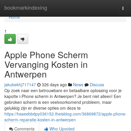
Home
bookmarkindexing
Togg
navi
Home
1
Apple Phone Scherm
Vervanging Kosten in
Antwerpen
jakubekhj717147
326 days ago
News
Discuss
Op zoek naar een betrouwbare en betaalbare oplossing voor je
kapotte i-Phone scherm in Antwerpen? Je bent niet alleen! Een
gebroken scherm is een veelvoorkomend probleem, maar
gelukkig zijn er diverse opties om deze te
https://haseebbdpy036152.theisblog.com/36869872/apple-phone-
scherm-reparatie-kosten-in-antwerpen
Comments
Who Upvoted