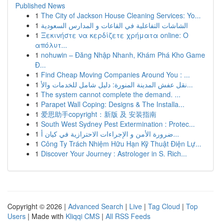
Published News
1
The City of Jackson House Cleaning Services: Yo...
1
الشاشات التفاعلية في القاعات و المدارس السعودية
1
Ξεκινήστε να κερδίζετε χρήματα online: Ο
απόλυτ...
1
nohuwin – Đăng Nhập Nhanh, Khám Phá Kho Game
Đ...
1
Find Cheap Moving Companies Around You : ...
1
نقل عفش المدينة المنورة: دليل شامل للخدمات والأ...
1
The system cannot complete the demand. ...
1
Parapet Wall Coping: Designs & The Installa...
1
爱思助手copyright：新版 及 安装指南
1
South West Sydney Pest Extermination : Protec...
1
ضرورة الأمن و الإجراءات الاحترازية في كيان أ...
1
Công Ty Trách Nhiệm Hữu Hạn Kỹ Thuật Điện Lự...
1
Discover Your Journey : Astrologer in S. Rich...
Copyright © 2026 |
Advanced Search
|
Live
|
Tag Cloud
|
Top
Users
| Made with
Kliqqi CMS
|
All RSS Feeds