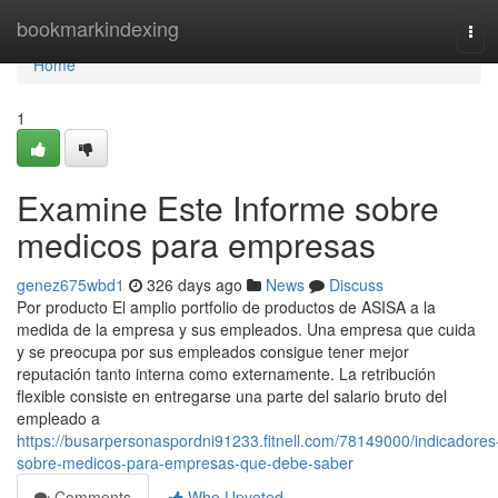
Home
bookmarkindexing
Tog
navi
Home
1
Examine Este Informe sobre
medicos para empresas
genez675wbd1
326 days ago
News
Discuss
Por producto El amplio portfolio de productos de ASISA a la
medida de la empresa y sus empleados. Una empresa que cuida
y se preocupa por sus empleados consigue tener mejor
reputación tanto interna como externamente. La retribución
flexible consiste en entregarse una parte del salario bruto del
empleado a
https://busarpersonaspordni91233.fitnell.com/78149000/indicadores
sobre-medicos-para-empresas-que-debe-saber
Comments
Who Upvoted