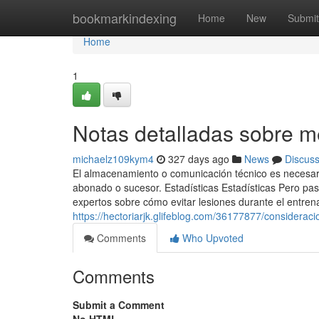
Home
bookmarkindexing
Home
New
Submit
Home
1
Notas detalladas sobre 
michaelz109kym4
327 days ago
News
Discus
El almacenamiento o comunicación técnico es necesario 
abonado o sucesor. Estadísticas Estadísticas Pero p
expertos sobre cómo evitar lesiones durante el entren
https://hectoriarjk.glifeblog.com/36177877/consider
Comments
Who Upvoted
Comments
Submit a Comment