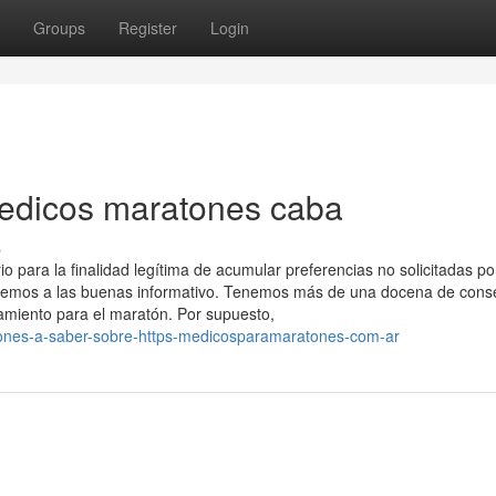
Groups
Register
Login
medicos maratones caba
s
para la finalidad legítima de acumular preferencias no solicitadas por
asemos a las buenas informativo. Tenemos más de una docena de cons
amiento para el maratón. Por supuesto,
aciones-a-saber-sobre-https-medicosparamaratones-com-ar