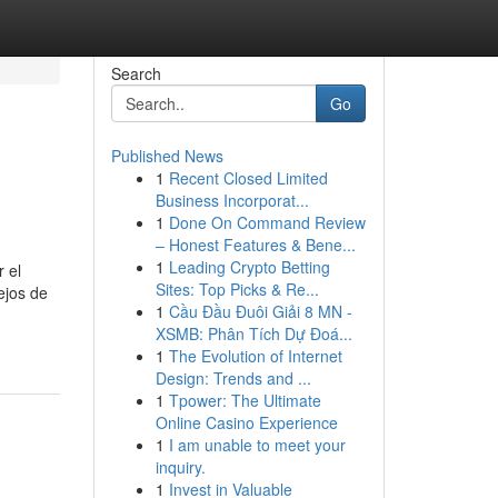
Search
Go
Published News
1
Recent Closed Limited
Business Incorporat...
1
Done On Command Review
– Honest Features & Bene...
1
Leading Crypto Betting
 el
Sites: Top Picks & Re...
ejos de
1
Cầu Đầu Đuôi Giải 8 MN -
XSMB: Phân Tích Dự Đoá...
1
The Evolution of Internet
Design: Trends and ...
1
Tpower: The Ultimate
Online Casino Experience
1
I am unable to meet your
inquiry.
1
Invest in Valuable