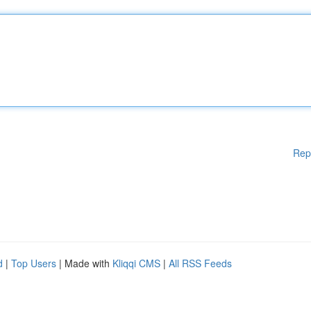
Rep
d
|
Top Users
| Made with
Kliqqi CMS
|
All RSS Feeds