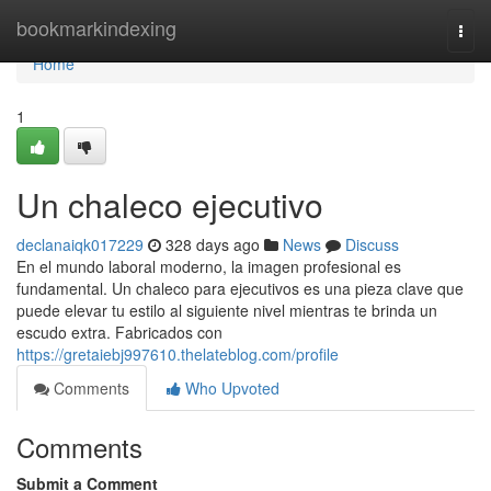
Home
bookmarkindexing
Togg
navi
Home
1
Un chaleco ejecutivo
declanaiqk017229
328 days ago
News
Discuss
En el mundo laboral moderno, la imagen profesional es
fundamental. Un chaleco para ejecutivos es una pieza clave que
puede elevar tu estilo al siguiente nivel mientras te brinda un
escudo extra. Fabricados con
https://gretaiebj997610.thelateblog.com/profile
Comments
Who Upvoted
Comments
Submit a Comment