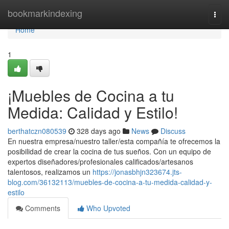
Home
bookmarkindexing
Togg
navi
Home
1
¡Muebles de Cocina a tu
Medida: Calidad y Estilo!
berthatczn080539
328 days ago
News
Discuss
En nuestra empresa/nuestro taller/esta compañía te ofrecemos la
posibilidad de crear la cocina de tus sueños. Con un equipo de
expertos diseñadores/profesionales calificados/artesanos
talentosos, realizamos un
https://jonasbhjn323674.jts-
blog.com/36132113/muebles-de-cocina-a-tu-medida-calidad-y-
estilo
Comments
Who Upvoted