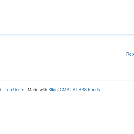
Rep
d
|
Top Users
| Made with
Kliqqi CMS
|
All RSS Feeds