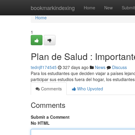
Home
bookmarkindexing
Home
New
Submit
Home
1
Plan de Salud : Important
tednjlf174545
327 days ago
News
Discuss
Para los estudiantes que deciden viajar a países leja
participar sus estudios fuera del hogar, los estudiant
Comments
Who Upvoted
Comments
Submit a Comment
No HTML