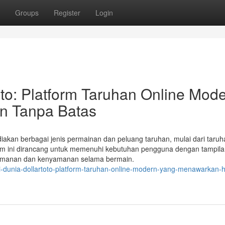
Groups
Register
Login
to: Platform Taruhan Online Mod
n Tanpa Batas
diakan berbagai jenis permainan dan peluang taruhan, mulai dari taruh
tform ini dirancang untuk memenuhi kebutuhan pengguna dengan tampil
keamanan dan kenyamanan selama bermain.
i-dunia-dollartoto-platform-taruhan-online-modern-yang-menawarkan-h