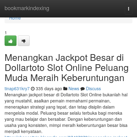
Home
bookmarkindexing
Togg
navi
Home
1
Menangkan Jackpot Besar di
Dollartoto Slot Online Peluang
Muda Meraih Keberuntungan
tinap631kry7
335 days ago
News
Discuss
Menangkan jackpot besar di Dollartoto Slot Online bukanlah hal
yang mustahil, asalkan pemain memahami permainan,
menerapkan strategi yang tepat, dan tetap disiplin dalam
mengelola modal. Peluang besar selalu terbuka bagi mereka
yang mau belajar dan bersabar. Dengan keberuntungan dan
usaha yang konsisten, mimpi meraih keberuntungan besar bisa
menjadi kenyataan.