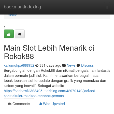
Home
bookmarkindexing
Togg
navi
Home
1
Main Slot Lebih Menarik di
Rokok88
kallumqkpa688952
331 days ago
News
Discuss
Bergabunglah dengan Rokok88 dan nikmati pengalaman fantastis
dalam bermain judi slot. Kami menawarkan berbagai macam
tebak-tebakan slot terupdate dengan grafik yang memukau dan
sistem yang inovatif. Sebagai website
https://sashawkll368405.mdkblog.com/42970140/jackpot-
spektakuler-rokok88-menanti-pemain
Comments
Who Upvoted