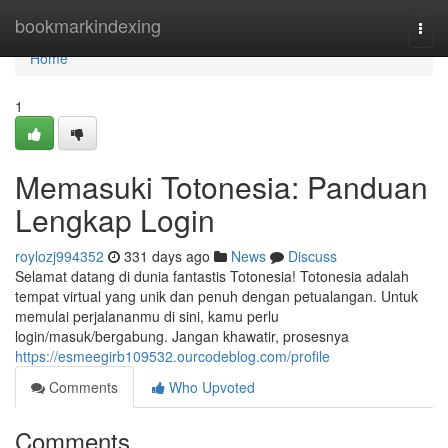
Home
bookmarkindexing
Togg
navi
Home
1
Memasuki Totonesia: Panduan
Lengkap Login
roylozj994352
331 days ago
News
Discuss
Selamat datang di dunia fantastis Totonesia! Totonesia adalah
tempat virtual yang unik dan penuh dengan petualangan. Untuk
memulai perjalananmu di sini, kamu perlu
login/masuk/bergabung. Jangan khawatir, prosesnya
https://esmeegirb109532.ourcodeblog.com/profile
Comments
Who Upvoted
Comments