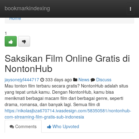
Home
bookmarkindexing
Togg
navi
Home
1
Saksikan Film Online Gratis di
NontonHub
jaysonejyf444717
333 days ago
News
Discuss
Mau tonton film terbaru secara gratis? NontonHub adalah situs
yang tepat untuk kamu. Dengan NontonHub, kamu bisa
menikmati berbagai macam film dari berbagai genre, seperti
drama, romansa, dan banyak lagi. Semua film di
https://nikolasjbza670714.ivasdesign.com/58350581/nontonhub-
com-streaming-film-gratis-sub-indonesia
Comments
Who Upvoted