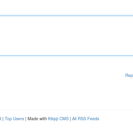
Rep
d
|
Top Users
| Made with
Kliqqi CMS
|
All RSS Feeds