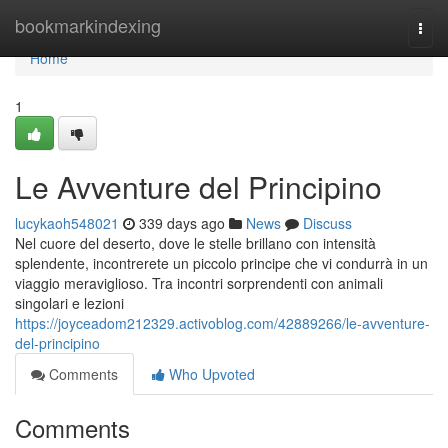
Home
bookmarkindexing
Togg
navi
Home
1
Le Avventure del Principino
lucykaoh548021
339 days ago
News
Discuss
Nel cuore del deserto, dove le stelle brillano con intensità
splendente, incontrerete un piccolo principe che vi condurrà in un
viaggio meraviglioso. Tra incontri sorprendenti con animali
singolari e lezioni
https://joyceadom212329.activoblog.com/42889266/le-avventure-
del-principino
Comments
Who Upvoted
Comments