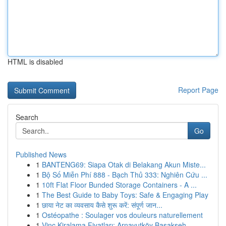
HTML is disabled
Report Page
Search
Go
Published News
1
BANTENG69: Siapa Otak di Belakang Akun Miste...
1
Bộ Số Miễn Phí 888 - Bạch Thủ 333: Nghiên Cứu ...
1
10ft Flat Floor Bunded Storage Containers - A ...
1
The Best Guide to Baby Toys: Safe & Engaging Play
1
छाया नेट का व्यवसाय कैसे शुरू करें: संपूर्ण जान...
1
Ostéopathe : Soulager vos douleurs naturellement
1
Vinç Kiralama Fiyatları: Arnavutköy Başakşeh...