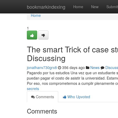
Home
bookmarkindexing
Home
New
Submit
Home
1
The smart Trick of case s
Discussing
jonathanv730grx8
356 days ago
News
Discus
Pagando por tus estudios Una vez que un estudiante s
puedan pagar el costo de asistir la universidad. Esta
Por eso, nos comprometemos a cumplir plenamente c
secrets
Comments
Who Upvoted
Comments