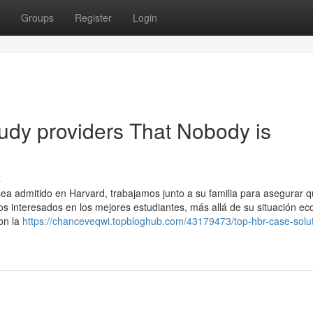
Groups
Register
Login
tudy providers That Nobody is
s
ea admitido en Harvard, trabajamos junto a su familia para asegurar 
mos interesados en los mejores estudiantes, más allá de su situación e
on la
https://chanceveqwi.topbloghub.com/43179473/top-hbr-case-solut