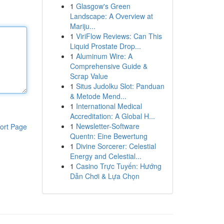
1
Glasgow's Green
Landscape: A Overview at
Mariju...
1
ViriFlow Reviews: Can This
Liquid Prostate Drop...
1
Aluminum Wire: A
Comprehensive Guide &
Scrap Value
1
Situs Judolku Slot: Panduan
& Metode Mend...
1
International Medical
Accreditation: A Global H...
1
Newsletter-Software
ort Page
Quentn: Eine Bewertung
1
Divine Sorcerer: Celestial
Energy and Celestial...
1
Casino Trực Tuyến: Hướng
Dẫn Chơi & Lựa Chọn