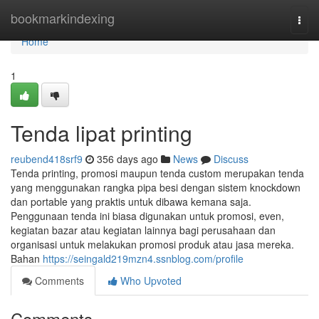
Home
bookmarkindexing
Togg
navi
Home
1
Tenda lipat printing
reubend418srf9
356 days ago
News
Discuss
Tenda printing, promosi maupun tenda custom merupakan tenda
yang menggunakan rangka pipa besi dengan sistem knockdown
dan portable yang praktis untuk dibawa kemana saja.
Penggunaan tenda ini biasa digunakan untuk promosi, even,
kegiatan bazar atau kegiatan lainnya bagi perusahaan dan
organisasi untuk melakukan promosi produk atau jasa mereka.
Bahan
https://seingald219mzn4.ssnblog.com/profile
Comments
Who Upvoted
Comments