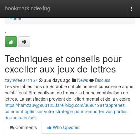
Home
bookmarkindexing
Togg
navi
Home
1
Techniques et conseils pour
exceller aux jeux de lettres
zaynvfee371157
356 days ago
News
Discuss
Les véritables fans de Scrabble ont pleinement conscience à quel
point il peut être captivant de trouver la bonne combinaison de
lettres. La satisfaction provient de l’effort mental et de la victoire
https://hamzauvjg903125.fare-blog.com/36961961/apprenez-
comment-optimiser-votre-stratégie-pour-remporter-vos-parties-
de-mots-croisés
Comments
Who Upvoted