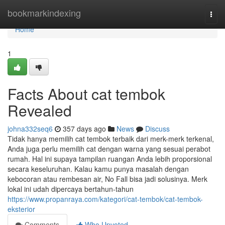
Home
bookmarkindexing
Togg
navi
Home
1
Facts About cat tembok
Revealed
johna332seq6
357 days ago
News
Discuss
Tidak hanya memilih cat tembok terbaik dari merk-merk terkenal,
Anda juga perlu memilih cat dengan warna yang sesuai perabot
rumah. Hal ini supaya tampilan ruangan Anda lebih proporsional
secara keseluruhan. Kalau kamu punya masalah dengan
kebocoran atau rembesan air, No Fall bisa jadi solusinya. Merk
lokal ini udah dipercaya bertahun-tahun
https://www.propanraya.com/kategori/cat-tembok/cat-tembok-
eksterior
Comments
Who Upvoted