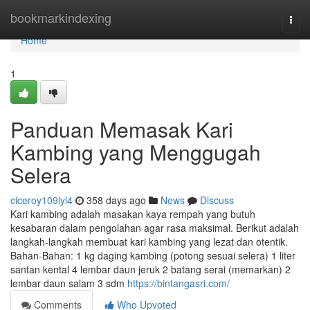
Home
bookmarkindexing
Togg
navi
Home
1
Panduan Memasak Kari
Kambing yang Menggugah
Selera
ciceroy109lyl4
358 days ago
News
Discuss
Kari kambing adalah masakan kaya rempah yang butuh
kesabaran dalam pengolahan agar rasa maksimal. Berikut adalah
langkah-langkah membuat kari kambing yang lezat dan otentik.
Bahan-Bahan: 1 kg daging kambing (potong sesuai selera) 1 liter
santan kental 4 lembar daun jeruk 2 batang serai (memarkan) 2
lembar daun salam 3 sdm
https://bintangasri.com/
Comments
Who Upvoted