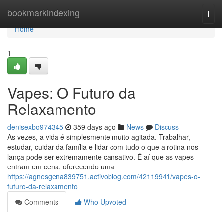
Home
bookmarkindexing
Togg
navi
Home
1
Vapes: O Futuro da
Relaxamento
denisexbo974345
359 days ago
News
Discuss
As vezes, a vida é simplesmente muito agitada. Trabalhar,
estudar, cuidar da família e lidar com tudo o que a rotina nos
lança pode ser extremamente cansativo. É aí que as vapes
entram em cena, oferecendo uma
https://agnesgena839751.activoblog.com/42119941/vapes-o-
futuro-da-relaxamento
Comments
Who Upvoted