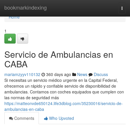
Home
bookmarkindexing
Togg
navi
Home
1
Servicio de Ambulancias en
CABA
mariamzyyv110132
360 days ago
News
Discuss
Si necesitas un servicio médico urgente en la Capital Federal,
ofrecemos un rápido y confiable servicio de disponibilidad de
ambulancias. Contamos con coches equipados que cumplen con
las normas de seguridad más
https://matteonvde650124.life3dblog.com/35230016/servicio-de-
ambulancias-en-caba
Comments
Who Upvoted