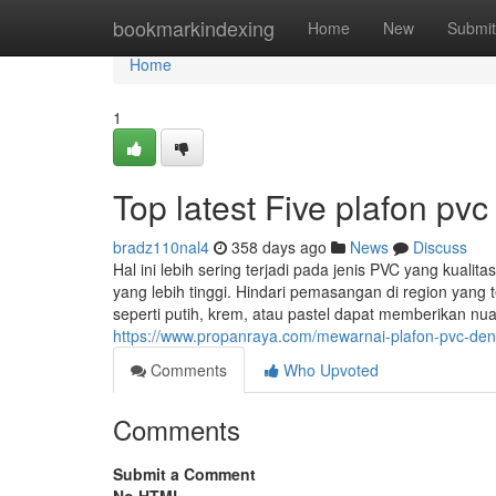
Home
bookmarkindexing
Home
New
Submit
Home
1
Top latest Five plafon pv
bradz110nal4
358 days ago
News
Discuss
Hal ini lebih sering terjadi pada jenis PVC yang kuali
yang lebih tinggi. Hindari pemasangan di region yang
seperti putih, krem, atau pastel dapat memberikan 
https://www.propanraya.com/mewarnai-plafon-pvc-de
Comments
Who Upvoted
Comments
Submit a Comment