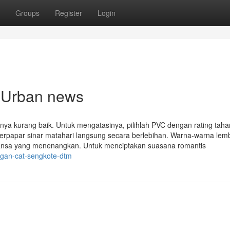
Groups
Register
Login
c Urban news
tasnya kurang baik. Untuk mengatasinya, pilihlah PVC dengan rating tah
 terpapar sinar matahari langsung secara berlebihan. Warna-warna lem
nuansa yang menenangkan. Untuk menciptakan suasana romantis
ngan-cat-sengkote-dtm