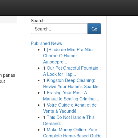
Search
Go
Published News
1
{Rindo de Mim Pra Não
Chorar: O Humor
Autodepre...
1
Our Pet Graceful Fountain :
A Look for Hap...
an panas
1
Kingston Deep Cleaning:
but
Revive Your Home's Sparkle
1
Erasing Your Past: A
Manual to Sealing Criminal...
1
Votre Guide d'Achat et de
Vente à Yaoundé
1
This Do Not Handle This
Demand.
1
Make Money Online: Your
Complete Home-Based Guide