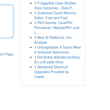
1
FroggyAds Case Studies:
Real Outcomes , Real P...
1
Download Quick Memory
Editor: Free and Fast
1
PKV Games: CaraPKV
Permainan: MetodePKV Judi:
L...
1
Best AI Platforms: Our
Analysis
1
Unforgettable A Tsavo West
& Amboseli Adventure...
ort Page
1
Dendvärg skånska kyckling:
En unik pytte höna
1
Advanced Electrical
Upgrades Provided by
Castle...